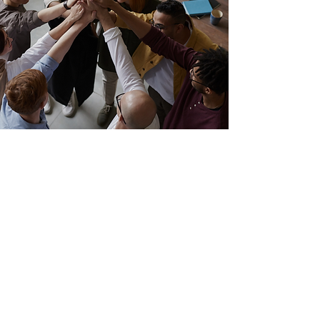
TOP LEADERS
RECLUTAMIENTO DE LIDERAZGO PROMETEDOR
Establecemos puentes entre
organizaciones y nuevos líderes para
conectar competencias y oportunidades
a partir de una visión estratégica.
Complementamos con una mirada que
es capaz de apoyar la respuesta a los