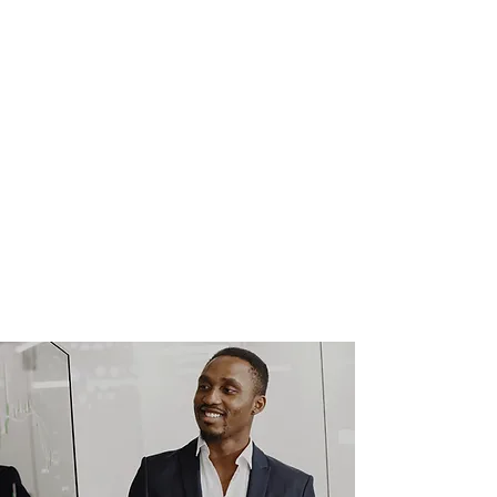
desafíos de negocios y la aspiración de
un progreso profesional.
Esta solución busca conectar personas y
propósitos con la cultura organizacional
a través de un reclutamiento de
posiciones de mediana y alta gerencia,
con un equipo senior totalmente
dedicado al manejo de los procesos y a
la valorización de las relaciones
humanas.