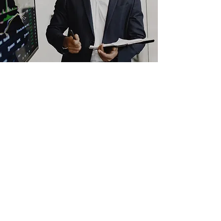
TOP NEW
LEADERS
RECLUTAMIENTO DE UN FUTURO EJECUTIVO
Sabemos que el futuro de un negocio
puede tener su valor maximizado de
acuerdo con la elección de su capital
humano, principalmente, en posiciones
de altos mandos.
Nuestro equipo especialista, sabe cómo