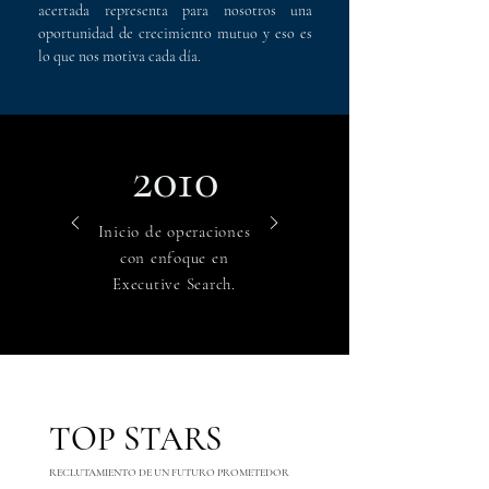
acertada representa para nosotros una
oportunidad de crecimiento mutuo y eso es
lo que nos motiva cada día.
2010
Inicio de operaciones
con enfoque en
Executive Search.
TOP STARS
RECLUTAMIENTO DE UN FUTURO PROMETEDOR