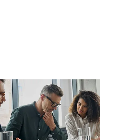
agregar valor a los negocios a través de
una búsqueda en niveles C-Level, Vice-
Presidencia, Consejería y Miembros de
Directorio. Buscamos, además de
promover un impacto al negocio,
potenciar vínculos duraderos que
puedan elevar a la empresa a niveles
nunca antes alcanzados.