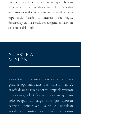
impulsar carreras y empresas que buscan
asertividad en la toma de decisión. Los resultados
son historias reales con éxito compartiendo en una
experiencia “made to measure” que capta,
desarrolla y cultiva relaciones que generan valor en
cada etapa del camino.
NUESTRA
MISIÓN
Conectamos personas con empresas para
generar oportunidades que transforman. A
través de una escucha activa, empatía y visión
estratégica, identificamos talentos que no
solo ocupan un cargo, sino que aportan
sentido, construyen valor e impulsan
resultados sostenibles. ​Cada conexión