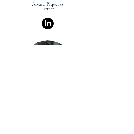
Álvaro Piqueras
Partner
SDR Trainee
Demétrius Basile
Director (Brazil)